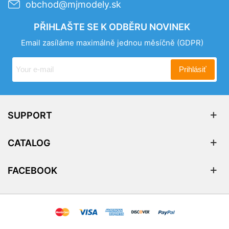
obchod@mjmodely.sk
PŘIHLAŠTE SE K ODBĚRU NOVINEK
Email zasíláme maximálně jednou měsíčně
(GDPR)
Prihlásiť
SUPPORT
CATALOG
FACEBOOK