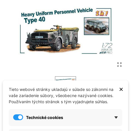
×
Tieto webové stránky ukladajú v súlade so zákonmi na
vaše zariadenie súbory, všeobecne nazývané cookies.
Reference:
CO_34-7379
Brand:
Dragon Models
Používaním týchto stránok s tým vyjadrujete súhlas.
29,36 €
Technické cookies
Skladom - ihneď k odoslaniu