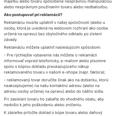
majetku alebo tovaru spôsobené nesprávnou manipuláciou
alebo nesprávnym používaním tovaru alebo nedbalosťou.
Ako postupovať pri reklamácii?
Reklamáciu musíte uplatniť v našej spoločnosti (alebo u
osoby, ktorá je uvedená na webovom rozhraní ako osoba
určená na opravu) bez zbytočného odkladu po zistení
závady.
Reklamáciu môžete uplatniť nasledujúcim spôsobom:
- Pre rýchlejšie vybavenie nás môžete o reklamácii
informovať vopred telefonicky, e-mailom alebo písomne
spolu s kópiou dokladu preukazujúceho nákup
reklamovaného tovaru v našom e-shope (napr. faktúra);
- reklamovaný tovar doručíte (inak ako na dobierku, ktorú
neakceptujeme) na našu kontaktnú adresu (alebo na
adresu osoby určenej na opravu) alebo do nášho sídla.
Pri zasielaní tovaru ho zabaľte do vhodného obalu, aby
nedošlo k jeho poškodeniu alebo zničeniu.
K zásielke priložte doklad o kúpe tovaru alebo daňový