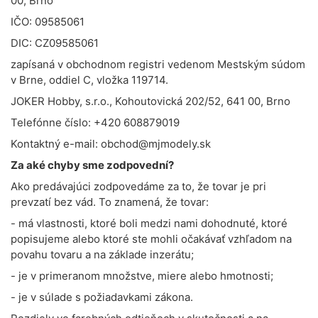
00, Brno
IČO: 09585061
DIC: CZ09585061
zapísaná v obchodnom registri vedenom Mestským súdom
v Brne, oddiel C, vložka 119714.
JOKER Hobby, s.r.o., Kohoutovická 202/52, 641 00, Brno
Telefónne číslo: +420 608879019
Kontaktný e-mail: obchod@mjmodely.sk
Za aké chyby sme zodpovední?
Ako predávajúci zodpovedáme za to, že tovar je pri
prevzatí bez vád. To znamená, že tovar:
- má vlastnosti, ktoré boli medzi nami dohodnuté, ktoré
popisujeme alebo ktoré ste mohli očakávať vzhľadom na
povahu tovaru a na základe inzerátu;
- je v primeranom množstve, miere alebo hmotnosti;
- je v súlade s požiadavkami zákona.