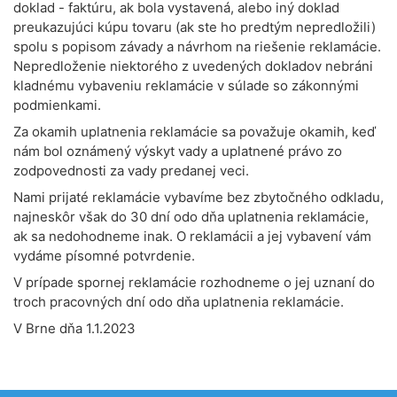
doklad - faktúru, ak bola vystavená, alebo iný doklad
preukazujúci kúpu tovaru (ak ste ho predtým nepredložili)
spolu s popisom závady a návrhom na riešenie reklamácie.
Nepredloženie niektorého z uvedených dokladov nebráni
kladnému vybaveniu reklamácie v súlade so zákonnými
podmienkami.
Za okamih uplatnenia reklamácie sa považuje okamih, keď
nám bol oznámený výskyt vady a uplatnené právo zo
zodpovednosti za vady predanej veci.
Nami prijaté reklamácie vybavíme bez zbytočného odkladu,
najneskôr však do 30 dní odo dňa uplatnenia reklamácie,
ak sa nedohodneme inak. O reklamácii a jej vybavení vám
vydáme písomné potvrdenie.
V prípade spornej reklamácie rozhodneme o jej uznaní do
troch pracovných dní odo dňa uplatnenia reklamácie.
V Brne dňa 1.1.2023