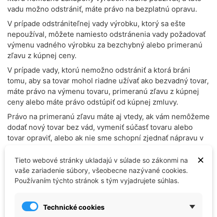
vadu možno odstrániť, máte právo na bezplatnú opravu.
V prípade odstrániteľnej vady výrobku, ktorý sa ešte
nepoužíval, môžete namiesto odstránenia vady požadovať
výmenu vadného výrobku za bezchybný alebo primeranú
zľavu z kúpnej ceny.
V prípade vady, ktorú nemožno odstrániť a ktorá bráni
tomu, aby sa tovar mohol riadne užívať ako bezvadný tovar,
máte právo na výmenu tovaru, primeranú zľavu z kúpnej
ceny alebo máte právo odstúpiť od kúpnej zmluvy.
Právo na primeranú zľavu máte aj vtedy, ak vám nemôžeme
dodať nový tovar bez vád, vymeniť súčasť tovaru alebo
tovar opraviť, alebo ak nie sme schopní zjednať nápravu v
primeranej lehote, alebo ak by vám zjednanie nápravy
×
spôsobilo značné ťažkosti.
Tieto webové stránky ukladajú v súlade so zákonmi na
vaše zariadenie súbory, všeobecne nazývané cookies.
Nemáte právo odstúpiť od zmluvy ani právo požadovať
Používaním týchto stránok s tým vyjadrujete súhlas.
dodanie novej veci, ak nemôžete vrátiť tovar v stave, v
akom ste ho dostali (okrem prípadov uvedených v § 2110
OZ).
Technické cookies