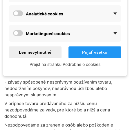
Kedy nemôžem uplatniť práva z vadného plnenia?
Práva z vadného plnenia vám nevzniknú, ak:
Analytické cookies
- ste o vade vedeli pred prevzatím tovaru;
- ste vadu spôsobili sami;
Marketingové cookies
- uplynula záručná doba.
Okrem toho sa nároky zo záruky a zodpovednosti za vady
nevzťahujú na:
Len nevyhnutné
Prijať všetko
- opotrebenie spôsobené používaním (opotrebenie
Prejsť na stránku Podrobne o cookies
spôsobené používaním zahŕňa zníženie kapacity batérií a
akumulátorov), vyschnutie a znehodnotenie kvapalín;
- závady spôsobené nesprávnym používaním tovaru,
nedodržaním pokynov, nesprávnou údržbou alebo
nesprávnym skladovaním.
V prípade tovaru predávaného za nižšiu cenu
nezodpovedáme za vady, pre ktoré bola nižšia cena
dohodnutá.
Nezodpovedáme za zranenie osôb alebo poškodenie