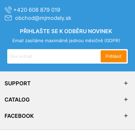
+420 608 879 019
obchod@mjmodely.sk
PŘIHLAŠTE SE K ODBĚRU NOVINEK
Email zasíláme maximálně jednou měsíčně
(GDPR)
Prihlásiť
SUPPORT
CATALOG
FACEBOOK