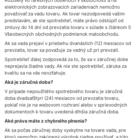
Rozdiely vo farebných odtieňoch v skutočnosti a na
elektronických zobrazovacích zariadeniach nemožno
považovať za vadu tovaru. Ak tovar nezodpovedá vašim
predstavám, ak ste spotrebiteľ, máte právo odstúpiť od
zmluvy do 14 dní od prevzatia tovaru v súlade s článkom 5
Všeobecných obchodných podmienok maloobchodu.
Ak sa vada prejaví v priebehu dvanástich (12) mesiacov od
prevzatia, tovar sa považuje za vadný už pri prevzatí.
Spotrebiteľ ďalej zodpovedá za to, že sa v záručnej dobe
neprejavia žiadne vady. Ak nie ste spotrebiteľ, záruka za
kvalitu sa na vás nevzťahuje.
Aká je záručná doba?
V prípade nepoužitého spotrebného tovaru je záručná
doba dvadsaťštyri (24) mesiacov od prevzatia tovaru,
pokiaľ nie je na webovom rozhraní alebo v sprievodných
dokumentoch k tovaru uvedená dlhšia záručná doba.
Aké práva máte z chybného plnenia?
Ak sa počas záručnej doby vyskytne na tovare vada, pre
ktorú nemožno zakúpený výrobok riadne používať, a túto