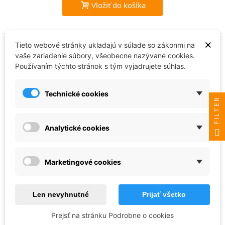
Vložiť do košíka
×
Tieto webové stránky ukladajú v súlade so zákonmi na
vaše zariadenie súbory, všeobecne nazývané cookies.
Používaním týchto stránok s tým vyjadrujete súhlas.
Technické cookies
FILTER
Analytické cookies
Hataka
Marketingové cookies
Lesklý lacquerový lak (Gloss Lacquer
Clear Coat) 60ml - XP09
Len nevyhnutné
Prijať všetko
10,89 €
Prejsť na stránku Podrobne o cookies
Skladom