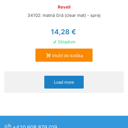
Revell
34102: matná čirá (clear mat) - sprej
14,28 €
Skladom
Vložiť do košíka
Load more
+420 608 879 019