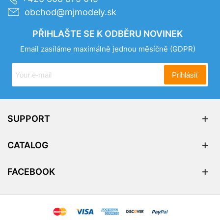
obchod@mjmodely.sk
PŘIHLAŠTE SE K ODBĚRU NOVINEK
Email zasíláme maximálně jednou měsíčně
(GDPR)
Prihlásiť
SUPPORT
CATALOG
FACEBOOK