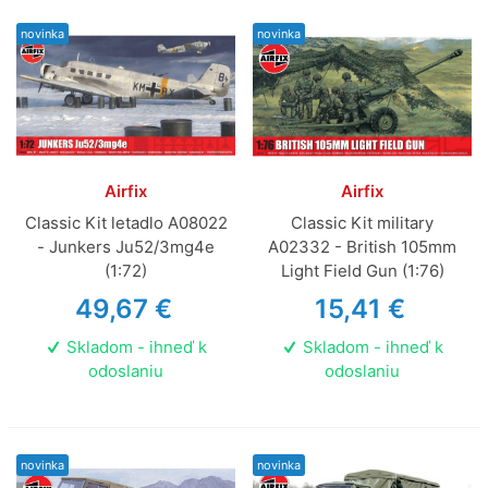
novinka
novinka
Airfix
Airfix
Classic Kit letadlo A08022
Classic Kit military
- Junkers Ju52/3mg4e
A02332 - British 105mm
(1:72)
Light Field Gun (1:76)
49,67 €
15,41 €
Skladom - ihneď k
Skladom - ihneď k
odoslaniu
odoslaniu
novinka
novinka