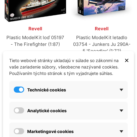
Revell
Revell
Plastic ModelKit loď 05197
Plastic ModelKit letadlo
- The Firefighter (1:87)
03754 - Junkers Ju 290A-
5 'Seeadler' (1:72)
43,77 €
×
43,77 €
Tieto webové stránky ukladajú v súlade so zákonmi na
Skladom - ihneď k
vaše zariadenie súbory, všeobecne nazývané cookies.
Vypredané
odoslaniu
Používaním týchto stránok s tým vyjadrujete súhlas.
Technické cookies
Lietadlá
Analytické cookies
Vojenská technika
Marketingové cookies
Lode