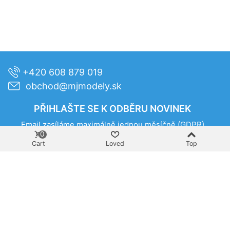
+420 608 879 019
obchod@mjmodely.sk
PŘIHLAŠTE SE K ODBĚRU NOVINEK
Email zasíláme maximálně jednou měsíčně
(GDPR)
0
Cart
Loved
Top
Prihlásiť
SUPPORT
CATALOG