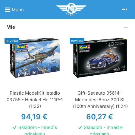
Menu
Vše
novinka
novinka
Plastic ModelKit letadlo
Gift-Set auto 05614 -
03755 - Heinkel He 111P-1
Mercedes-Benz 300 SL
(1:32)
(100th Anniversary) (1:24)
94,19 €
60,27 €
Skladom - ihneď k
Skladom - ihneď k
odoslaniu
odoslaniu