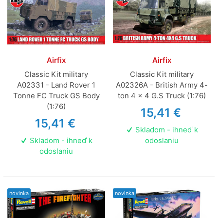
Airfix
Airfix
Classic Kit military
Classic Kit military
A02331 - Land Rover 1
A02326A - British Army 4-
Tonne FC Truck GS Body
ton 4 x 4 G.S Truck (1:76)
(1:76)
15,41 €
15,41 €
Skladom - ihneď k
Skladom - ihneď k
odoslaniu
odoslaniu
novinka
novinka