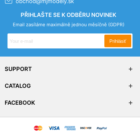
obchod@mjmodely.sk
PŘIHLAŠTE SE K ODBĚRU NOVINEK
Email zasíláme maximálně jednou měsíčně
(GDPR)
Prihlásiť
SUPPORT
CATALOG
FACEBOOK