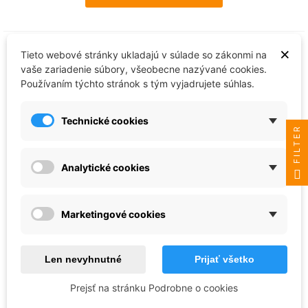
×
Tieto webové stránky ukladajú v súlade so zákonmi na
vaše zariadenie súbory, všeobecne nazývané cookies.
Používaním týchto stránok s tým vyjadrujete súhlas.
Technické cookies
FILTER
Analytické cookies
AK Interactive
Marketingové cookies
RAL 1001 ELFENBEIN-IVORY - RCM014
2,09 €
Len nevyhnutné
Prijať všetko
Skladom - ihneď k odoslaniu
Prejsť na stránku Podrobne o cookies