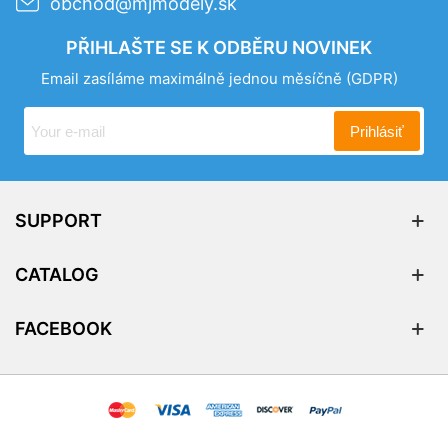
obchod@mjmodely.sk
PŘIHLAŠTE SE K ODBĚRU NOVINEK
Email zasíláme maximálně jednou měsíčně
(GDPR)
Prihlásiť
SUPPORT
CATALOG
FACEBOOK