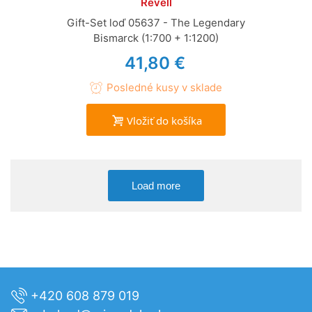
Revell
Gift-Set loď 05637 - The Legendary
Bismarck (1:700 + 1:1200)
41,80 €
Posledné kusy v sklade
Vložiť do košíka
Load more
+420 608 879 019