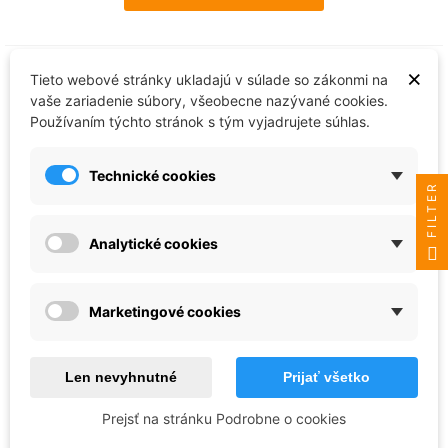
×
Tieto webové stránky ukladajú v súlade so zákonmi na
vaše zariadenie súbory, všeobecne nazývané cookies.
Používaním týchto stránok s tým vyjadrujete súhlas.
Technické cookies
FILTER
Analytické cookies
Revell
Marketingové cookies
Starter Kit loď 75802 - Bismarck
(1:1200)
14,28 €
Len nevyhnutné
Prijať všetko
Skladom - ihneď k odoslaniu
Prejsť na stránku Podrobne o cookies