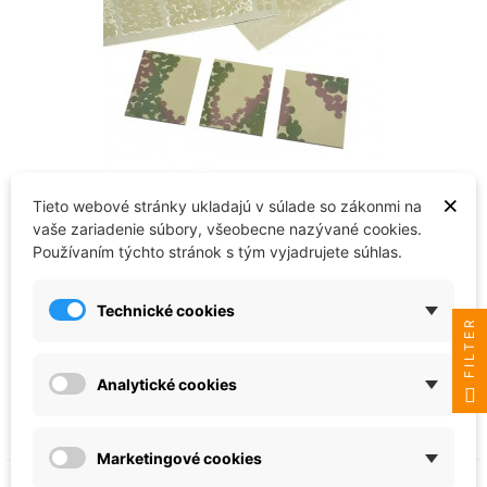
DN-Models
×
Tieto webové stránky ukladajú v súlade so zákonmi na
Mask set - WWII 1946 German Disc
vaše zariadenie súbory, všeobecne nazývané cookies.
Camo (equal size roundels) (1:35) -
Používaním týchto stránok s tým vyjadrujete súhlas.
35/827-003
27,18 €
Technické cookies
FILTER
Posledné kusy v sklade
Analytické cookies
Vložiť do košíka
Marketingové cookies