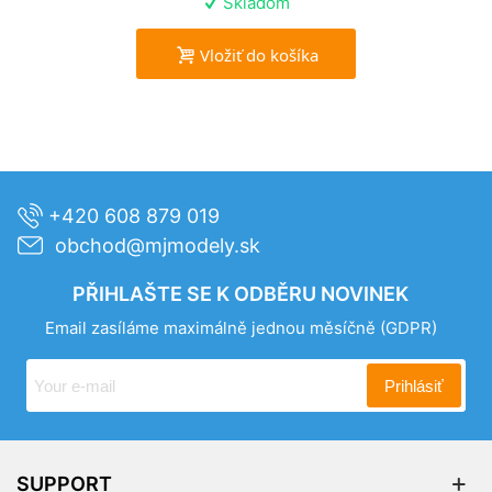
Skladom
Vložiť do košíka
+420 608 879 019
obchod@mjmodely.sk
PŘIHLAŠTE SE K ODBĚRU NOVINEK
Email zasíláme maximálně jednou měsíčně
(GDPR)
Prihlásiť
SUPPORT