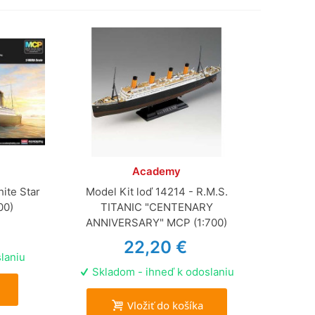
Academy
ite Star
Model Kit loď 14214 - R.M.S.
00)
TITANIC "CENTENARY
ANNIVERSARY" MCP (1:700)
22,20 €
laniu
Skladom - ihneď k odoslaniu
Vložiť do košíka