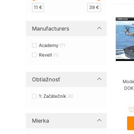
11
€
39
€
Manufacturers
Academy
7
Revell
1
Obtiažnosť
Mode
DOKD
1: Začátečník
8
Mierka