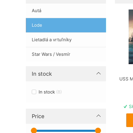
Autá
Lode
Lietadlá a vrtuľníky
Star Wars / Vesmír
In stock
USS M
In stock
8
Sk
Price