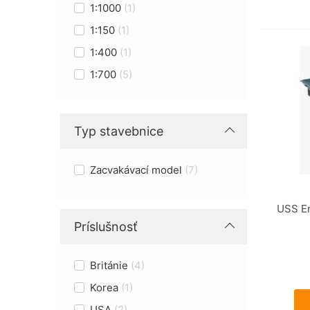
1:1000
1
1:150
1
1:400
1
1:700
5
Typ stavebnice
Zacvakávací model
7
USS En
Príslušnosť
Británie
4
Korea
1
USA
2