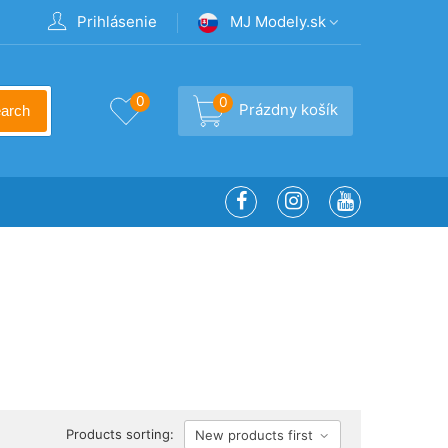
Prihlásenie
MJ Modely.sk
0
0
Prázdny košík
arch
Products sorting:
New products first