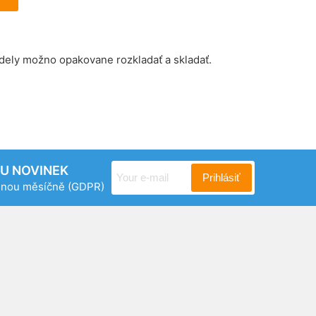
odely možno opakovane rozkladať a skladať.
RU NOVINEK
Prihlásiť
ednou měsíčně
(GDPR)