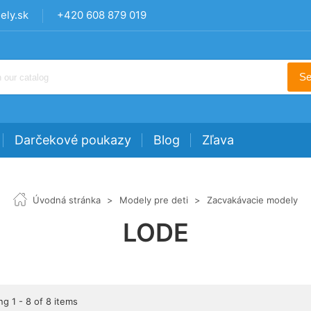
ly.sk
+420 608 879 019
Se
Darčekové poukazy
Blog
Zľava
Úvodná stránka
>
Modely pre deti
>
Zacvakávacie modely
LODE
g 1 - 8 of 8 items