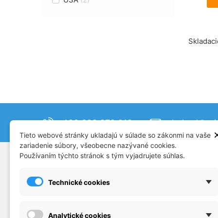
Skladaci
+420 608 879 019
obchod@mjm
Tieto webové stránky ukladajú v súlade so zákonmi na vaše
zariadenie súbory, všeobecne nazývané cookies.
Používaním týchto stránok s tým vyjadrujete súhlas.
SUPPORT
CATAL
Plastikové modely
Doprav
Technické cookies
Príslušenstvo
Konta
Dioráma
Obcho
Analytické cookies