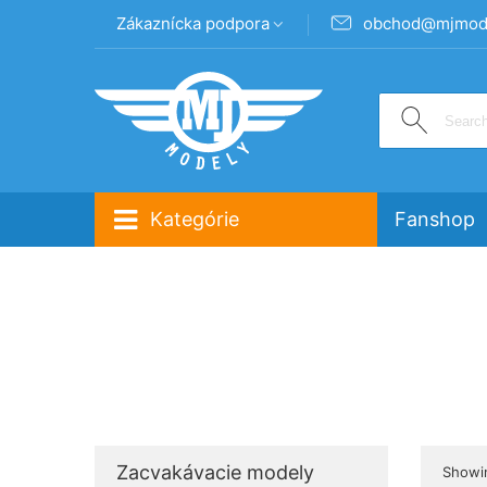
Zákaznícka podpora
obchod@mjmode
Kategórie
Fanshop
Zacvakávacie modely
Showin