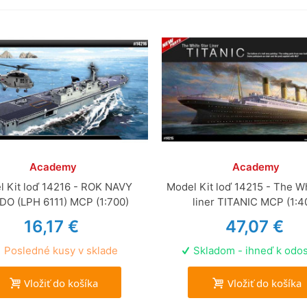
Academy
Academy
l Kit loď 14216 - ROK NAVY
Model Kit loď 14215 - The Wh
O (LPH 6111) MCP (1:700)
liner TITANIC MCP (1:4
16,17 €
47,07 €
Posledné kusy v sklade
Skladom - ihneď k odos
Vložiť do košíka
Vložiť do košíka