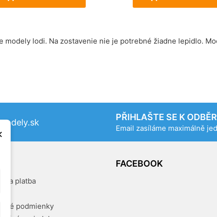
e modely lodi. Na zostavenie nie je potrebné žiadne lepidlo. M
PŘIHLAŠTE SE K ODBĚ
odely.sk
Email zasíláme maximálně j
×
OG
FACEBOOK
a a platba
kty
dné podmienky