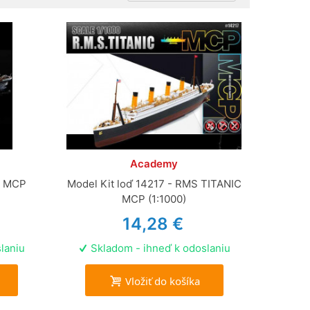
Academy
T MCP
Model Kit loď 14217 - RMS TITANIC
MCP (1:1000)
14,28 €
laniu
Skladom - ihneď k odoslaniu
Vložiť do košíka