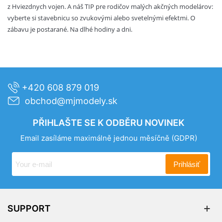
z Hviezdnych vojen. A náš TIP pre rodičov malých akčných modelárov:
vyberte si stavebnicu so zvukovými alebo svetelnými efektmi. O
zábavu je postarané. Na dlhé hodiny a dni.
+420 608 879 019
obchod@mjmodely.sk
PŘIHLAŠTE SE K ODBĚRU NOVINEK
Email zasíláme maximálně jednou měsíčně
(GDPR)
Prihlásiť
SUPPORT