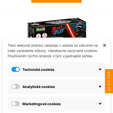
×
Tieto webové stránky ukladajú v súlade so zákonmi na
vaše zariadenie súbory, všeobecne nazývané cookies.
Používaním týchto stránok s tým vyjadrujete súhlas.
Technické cookies
FILTER
Revell
Build & Play SW 06566 - Millennium
Falcon (1:164)
Analytické cookies
30,11 €
Marketingové cookies
Skladom - ihneď k odoslaniu