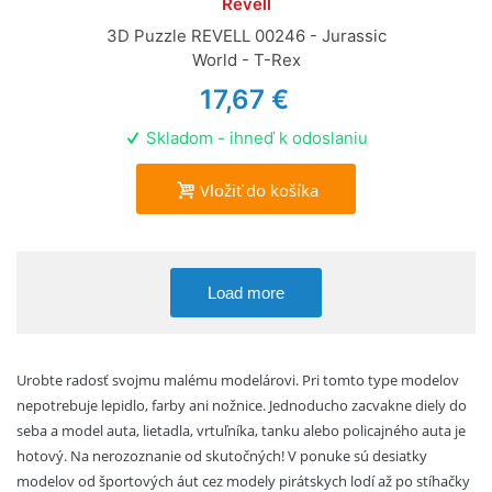
Revell
3D Puzzle REVELL 00246 - Jurassic
World - T-Rex
17,67 €
Skladom - ihneď k odoslaniu
Vložiť do košíka
Load more
Urobte radosť svojmu malému modelárovi. Pri tomto type modelov
nepotrebuje lepidlo, farby ani nožnice. Jednoducho zacvakne diely do
seba a model auta, lietadla, vrtuľníka, tanku alebo policajného auta je
hotový. Na nerozoznanie od skutočných! V ponuke sú desiatky
modelov od športových áut cez modely pirátskych lodí až po stíhačky