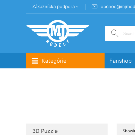
Zákaznícka podpora
obchod@mjmode
Kategórie
Fanshop
3D Puzzle
Showin