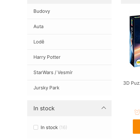
Budovy
Auta
Lodě
Harry Potter
StarWars / Vesmír
3D Puzz
Jursky Park
In stock
In stock
16