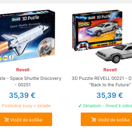
Revell
Revell
le - Space Shuttle Discovery
3D Puzzle REVELL 00221 - 
- 00251
"Back to the Future"
35,39 €
35,39 €
Posledné kusy v sklade
Skladom - ihneď k odos
Vložiť do košíka
Vložiť do košíka