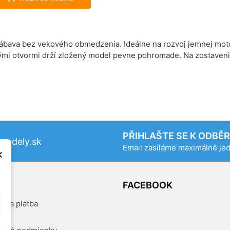
ábava bez vekového obmedzenia. Ideálne na rozvoj jemnej mot
mi otvormi drží zložený model pevne pohromade. Na zostavenie 
PŘIHLAŠTE SE K ODBĚ
odely.sk
Email zasíláme maximálně j
×
OG
FACEBOOK
a a platba
kty