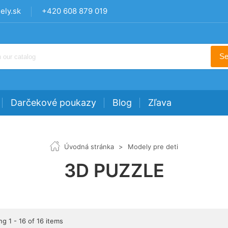
ly.sk
+420 608 879 019
Se
Darčekové poukazy
Blog
Zľava
Úvodná stránka
>
Modely pre deti
3D PUZZLE
g 1 - 16 of 16 items