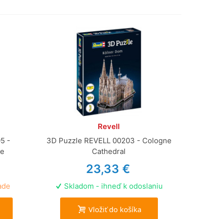
Revell
5 -
3D Puzzle REVELL 00203 - Cologne
le
Cathedral
23,33 €
ade
Skladom - ihneď k odoslaniu
Vložiť do košíka