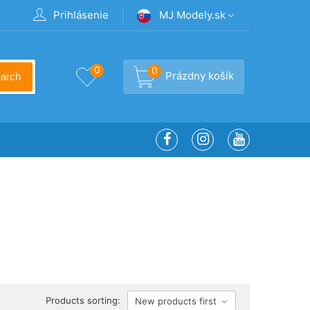
Prihlásenie
MJ Modely.sk
0
0
Prázdny košík
arch
Products sorting:
New products first