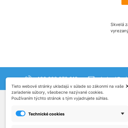
Skvelá z
vyrezaný
+420 608 879 019
obchod@mjm
Tieto webové stránky ukladajú v súlade so zákonmi na vaše
zariadenie súbory, všeobecne nazývané cookies.
Používaním týchto stránok s tým vyjadrujete súhlas.
SUPPORT
CATAL
Plastikové modely
Doprav
Technické cookies
Príslušenstvo
Konta