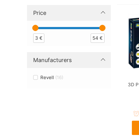
Price
3
€
54
€
Manufacturers
Revell
16
3D P