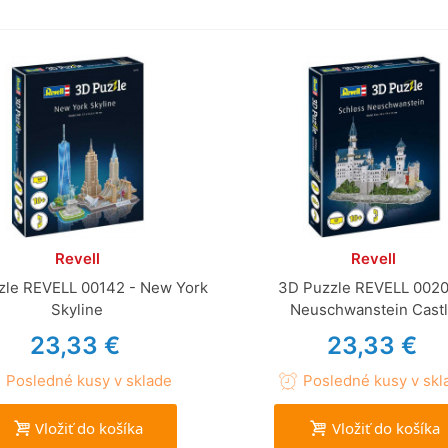
Revell
Revell
zle REVELL 00142 - New York
3D Puzzle REVELL 0020
Skyline
Neuschwanstein Cast
23,33 €
23,33 €
Posledné kusy v sklade
Posledné kusy v skl
Vložiť do košíka
Vložiť do košíka