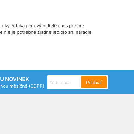
oriky. Vďaka penovým dielikom s presne
nie je potrebné žiadne lepidlo ani náradie.
RU NOVINEK
Prihlásiť
ednou měsíčně
(GDPR)