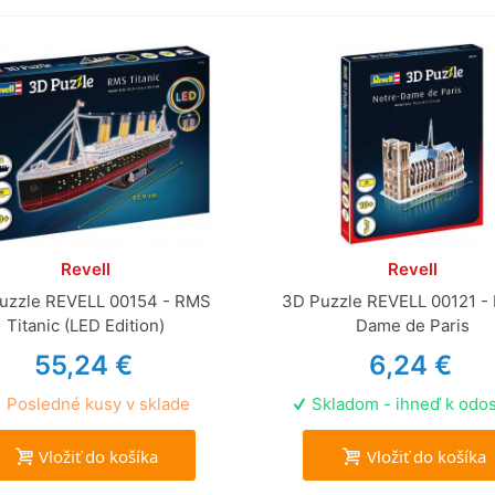
Revell
Revell
uzzle REVELL 00154 - RMS
3D Puzzle REVELL 00121 - 
Titanic (LED Edition)
Dame de Paris
55,24 €
6,24 €
Posledné kusy v sklade
Skladom - ihneď k odos
Vložiť do košíka
Vložiť do košíka