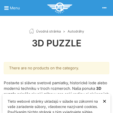
Menu
Úvodná stránka
>
Autodráhy
3D PUZZLE
There are no products on the category.
Postavte si slávne svetové pamiatky, historické lode alebo
modernú techniku v troch rozmeroch. Naša ponuka
3D
puzzle
prináša skvelú zábavu pre celú rodinu aj skúsených
modelárov. Zabudnite na nožnice a lepidlo – jednotlivé
×
Tieto webové stránky ukladajú v súlade so zákonmi na
dieliky z pevného materiálu do seba dokonale zapadajú.
vaše zariadenie súbory, všeobecne nazývané cookies.
Nájdete tu klasické architektonické skladačky, ktoré po
Používaním týchto stránok s tým vyjadrujete súhlas.