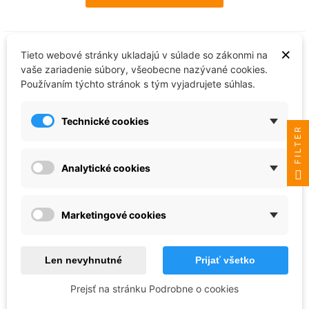
×
Tieto webové stránky ukladajú v súlade so zákonmi na
vaše zariadenie súbory, všeobecne nazývané cookies.
Používaním týchto stránok s tým vyjadrujete súhlas.
Technické cookies
FILTER
Analytické cookies
VMS
Marketingové cookies
No-Peel Primer Standard Grey No.3 -
100 ml - PR03
12,52 €
Len nevyhnutné
Prijať všetko
Skladom - ihneď k odoslaniu
Prejsť na stránku Podrobne o cookies