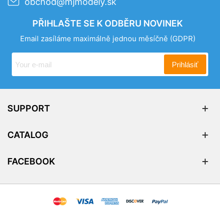
obchod@mjmodely.sk
PŘIHLAŠTE SE K ODBĚRU NOVINEK
Email zasíláme maximálně jednou měsíčně
(GDPR)
Prihlásiť
SUPPORT
CATALOG
FACEBOOK