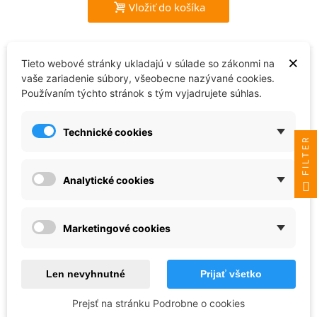
Vložiť do košíka
×
Tieto webové stránky ukladajú v súlade so zákonmi na
vaše zariadenie súbory, všeobecne nazývané cookies.
Používaním týchto stránok s tým vyjadrujete súhlas.
Technické cookies
FILTER
Analytické cookies
Zvezda
Marketingové cookies
Model Kit ponorka 9035 - Nuclear
Submarine K-3 (1:350)
Len nevyhnutné
Prijať všetko
18,43 €
Prejsť na stránku Podrobne o cookies
Skladom - ihneď k odoslaniu