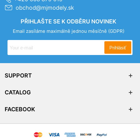
obchod@mjmodely.sk
PŘIHLAŠTE SE K ODBĚRU NOVINEK
Email zasíláme maximálně jednou měsíčně
(GDPR)
Prihlásiť
SUPPORT
CATALOG
FACEBOOK