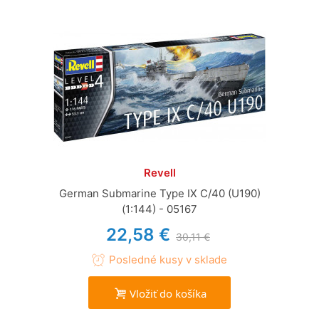
Revell
German Submarine Type IX C/40 (U190)
(1:144) - 05167
22,58 €
30,11 €
Posledné kusy v sklade
Vložiť do košíka