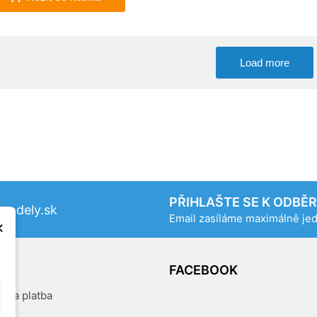
Load more
PŘIHLAŠTE SE K ODBĚ
odely.sk
Email zasíláme maximálně j
×
OG
FACEBOOK
a a platba
kty