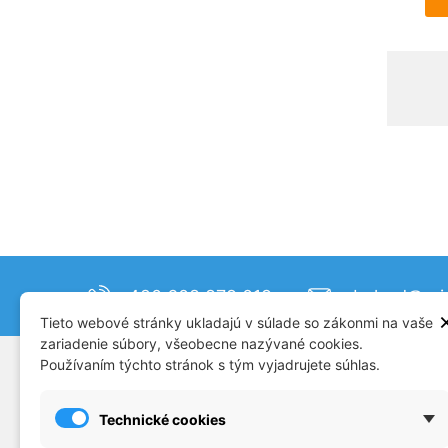
+420 608 879 019
obchod@mjm
Tieto webové stránky ukladajú v súlade so zákonmi na vaše
zariadenie súbory, všeobecne nazývané cookies.
Používaním týchto stránok s tým vyjadrujete súhlas.
SUPPORT
CATAL
Plastikové modely
Doprav
Technické cookies
Príslušenstvo
Konta