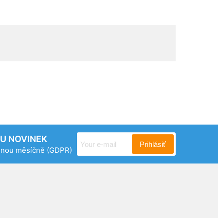
RU NOVINEK
Prihlásiť
ednou měsíčně
(GDPR)