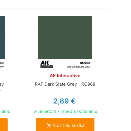
AK Interactive
ey
RAF Dark Slate Grey - RC968
9
2,89 €
laniu
Skladom - ihneď k odoslaniu
Vložiť do košíka