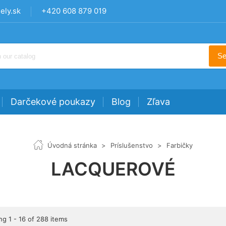
ly.sk
+420 608 879 019
Se
Darčekové poukazy
Blog
Zľava
Úvodná stránka
>
Príslušenstvo
>
Farbičky
LACQUEROVÉ
g 1 - 16 of 288 items