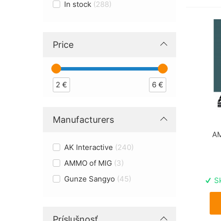
In stock
288
Price
2
€
6
€
Manufacturers
AM
AK Interactive
240
AMMO of MIG
3
Gunze Sangyo
45
Sk
Príslušnosť