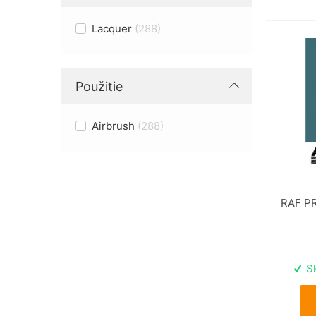
Lacquer
288
Použitie
Airbrush
288
RAF PR
Sk