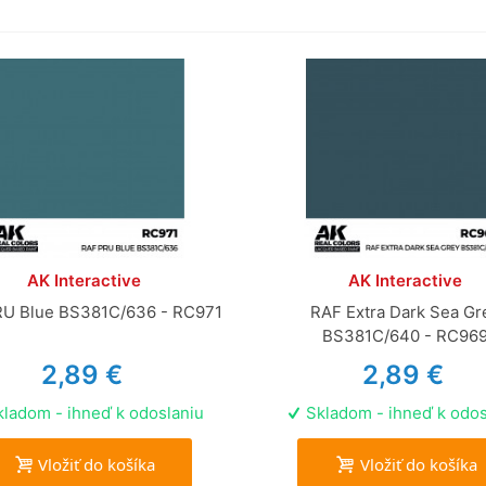
AK Interactive
AK Interactive
U Blue BS381C/636 - RC971
RAF Extra Dark Sea Gr
BS381C/640 - RC96
2,89 €
2,89 €
ladom - ihneď k odoslaniu
Skladom - ihneď k odos
Vložiť do košíka
Vložiť do košíka