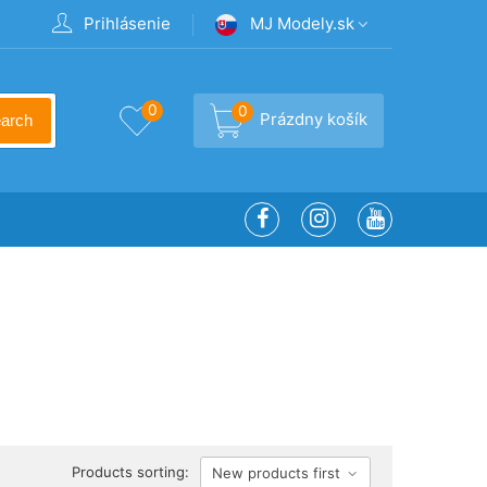
Prihlásenie
MJ Modely.sk
0
0
Prázdny košík
arch
Products sorting:
New products first