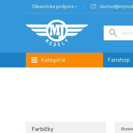
Zákaznícka podpora
obchod@mjmode
Kategórie
Fanshop
Farbičky
Showin