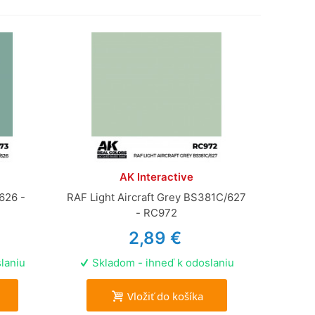
AK Interactive
626 -
RAF Light Aircraft Grey BS381C/627
- RC972
2,89 €
laniu
Skladom - ihneď k odoslaniu
Vložiť do košíka