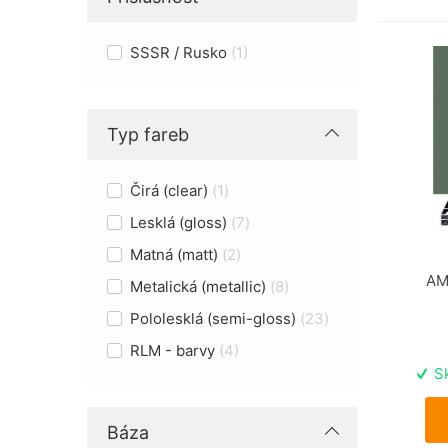
SSSR / Rusko
1
Typ fareb
Čirá (clear)
1
Lesklá (gloss)
7
Matná (matt)
2
AM
Metalická (metallic)
8
Pololesklá (semi-gloss)
23
RLM - barvy
4
Sk
Báza