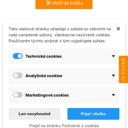
Vložiť do košíka
×
Tieto webové stránky ukladajú v súlade so zákonmi na
vaše zariadenie súbory, všeobecne nazývané cookies.
Používaním týchto stránok s tým vyjadrujete súhlas.
Technické cookies
FILTER
Analytické cookies
Revell
Marketingové cookies
Sada barev Email Color 32215 - General
Set 3 - Matt (6 x 14ml)
19,94 €
Len nevyhnutné
Prijať všetko
Posledné kusy v sklade
Prejsť na stránku Podrobne o cookies