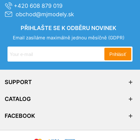
+420 608 879 019
obchod@mjmodely.sk
PŘIHLAŠTE SE K ODBĚRU NOVINEK
Email zasíláme maximálně jednou měsíčně
(GDPR)
Prihlásiť
SUPPORT
CATALOG
FACEBOOK