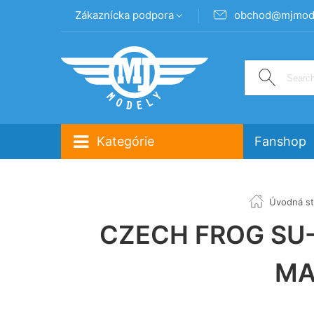
Zákaznícka podpora
obchod@mjmode
Kategórie
Fanshop
Úvodná st
CZECH FROG SU
MA