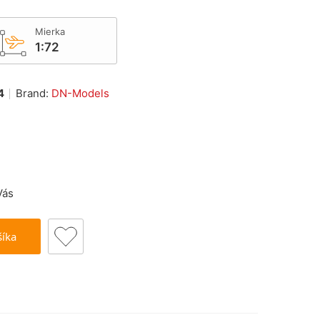
Mierka
/ Československo
1:72
4
Brand:
DN-Models
Vás
šíka