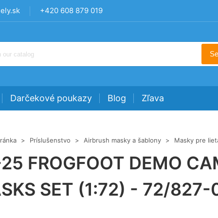
ly.sk
+420 608 879 019
Se
Darčekové poukazy
Blog
Zľava
ránka
>
Príslušenstvo
>
Airbrush masky a šablony
>
Masky pre liet
-25 FROGFOOT DEMO CA
SKS SET (1:72) - 72/827-