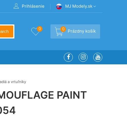
Prihlásenie
MJ Modely.sk
0
0
Prázdny košík
arch
adlá a vrtuľníky
MOUFLAGE PAINT
054