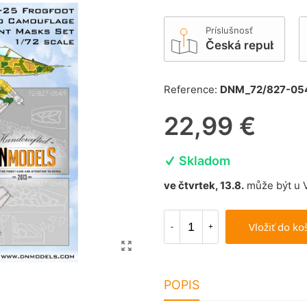
Príslušnosť
Česká republika 
Reference:
DNM_72/827-05
22,99 €
Skladom
ve čtvrtek, 13.8.
může být u 
Vložiť do ko
-
+
POPIS