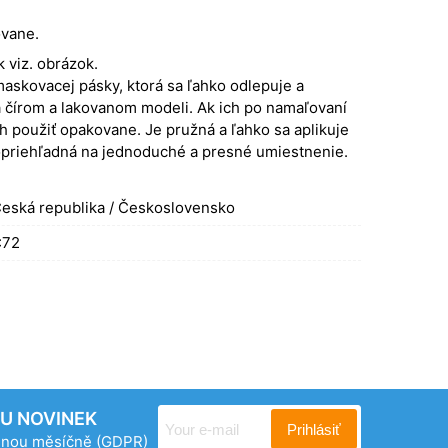
ovane.
 viz. obrázok.
askovacej pásky, ktorá sa ľahko odlepuje a
na čírom a lakovanom modeli. Ak ich po namaľovaní
h použiť opakovane. Je pružná a ľahko sa aplikuje
opriehľadná na jednoduché a presné umiestnenie.
eská republika / Československo
:72
RU NOVINEK
Prihlásiť
ednou měsíčně
(GDPR)