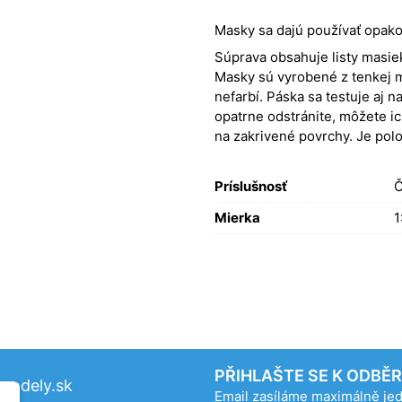
Masky sa dajú používať opak
Súprava obsahuje listy masiek
Masky sú vyrobené z tenkej m
nefarbí. Páska sa testuje aj 
opatrne odstránite, môžete ic
na zakrivené povrchy. Je pol
Príslušnosť
Č
Mierka
1
PŘIHLAŠTE SE K ODBĚ
odely.sk
Email zasíláme maximálně j