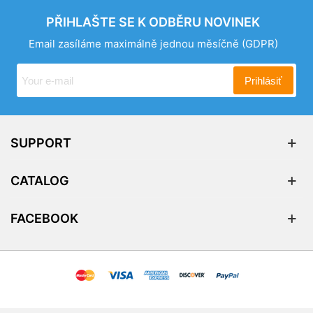
PŘIHLAŠTE SE K ODBĚRU NOVINEK
Email zasíláme maximálně jednou měsíčně
(GDPR)
Prihlásiť
SUPPORT
CATALOG
FACEBOOK