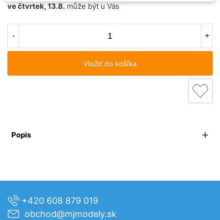
ve čtvrtek, 13.8.
může být u Vás
-
+
Vložiť do košíka
Popis
+420 608 879 019
obchod@mjmodely.sk