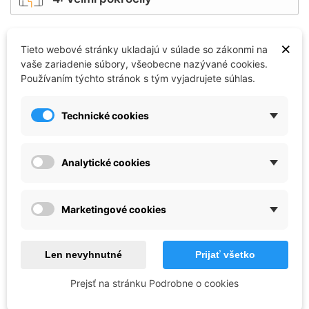
Príslušnosť
×
Tieto webové stránky ukladajú v súlade so zákonmi na
Německo
vaše zariadenie súbory, všeobecne nazývané cookies.
Používaním týchto stránok s tým vyjadrujete súhlas.
Dĺžka (mm)
Technické cookies
396
Mierka
Analytické cookies
1:72
Marketingové cookies
Reference:
CO_33-90104
Brand:
Italeri
67,39 €
Len nevyhnutné
Prijať všetko
Prejsť na stránku Podrobne o cookies
Skladom - ihneď k odoslaniu