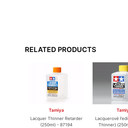
RELATED PRODUCTS
Tamiya
Tami
Lacquer Thinner Retarder
Lacquerové ředi
(250ml) - 87194
Thinner) (250