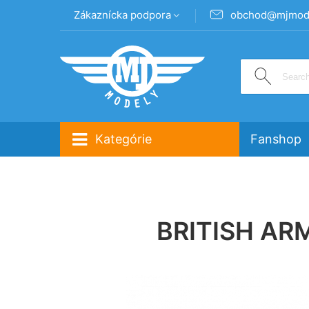
Zákaznícka podpora
obchod@mjmode
Kategórie
Fanshop
BRITISH AR