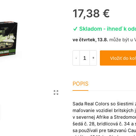
17,38 €
Skladom - ihneď k od
ve čtvrtek, 13.8.
může být u 
Vložiť do ko
-
+
POPIS
Sada Real Colors so šiestimi
maľovanie vozidiel britskýc
v severnej Afrike a Stredomor
šedá č. 28, bridlicová č. 34 
sa používali pre takzvanú Ca