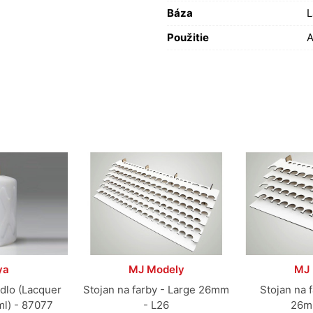
Báza
L
Použitie
A
ya
MJ Modely
MJ 
dlo (Lacquer
Stojan na farby - Large 26mm
Stojan na 
ml) - 87077
- L26
26m