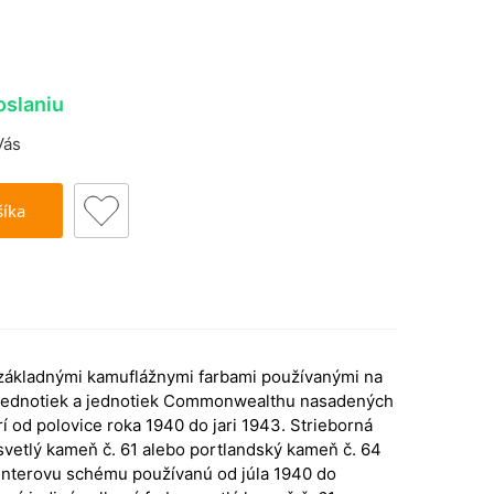
oslaniu
Vás
šíka
 základnými kamuflážnymi farbami používanými na
h jednotiek a jednotiek Commonwealthu nasadených
í od polovice roka 1940 do jari 1943. Strieborná
a svetlý kameň č. 61 alebo portlandský kameň č. 64
unterovu schému používanú od júla 1940 do