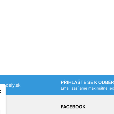
PŘIHLAŠTE SE K ODBĚ
odely.sk
Email zasíláme maximálně j
×
OG
FACEBOOK