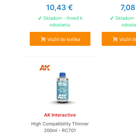
10,43 €
7,08
Skladom - ihneď k
Skladom -
odoslaniu
odosla
Vložiť do košíka
Vložiť d
AK Interactive
High Compatibility Thinner
200ml - RC701