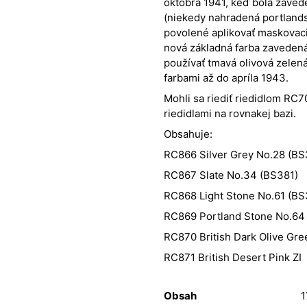
októbra 1941, keď bola zavede
(niekedy nahradená portland
povolené aplikovať maskovaci
nová základná farba zavedená
používať tmavá olivová zelená
farbami až do apríla 1943.
Mohli sa riediť riedidlom RC
riedidlami na rovnakej bazi.
Obsahuje:
RC866 Silver Grey No.28 (BS
RC867 Slate No.34 (BS381)
RC868 Light Stone No.61 (BS
RC869 Portland Stone No.64
RC870 British Dark Olive Gre
RC871 British Desert Pink ZI
Obsah
1