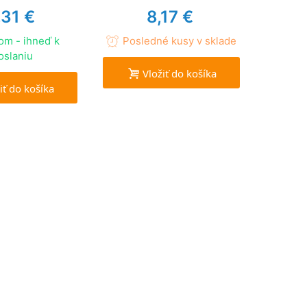
,31 €
8,17 €
om - ihneď k
Posledné kusy v sklade
oslaniu
Vložiť do košíka
iť do košíka