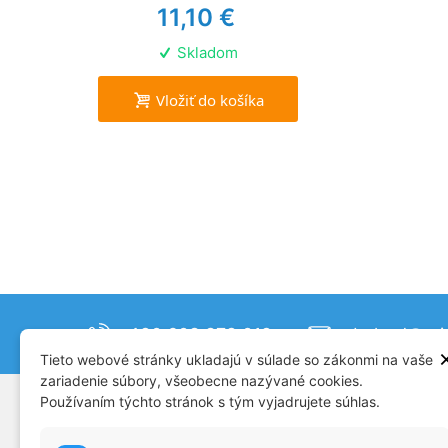
11,10 €
Skladom
Vložiť do košíka
+420 608 879 019
obchod@mjm
Tieto webové stránky ukladajú v súlade so zákonmi na vaše
zariadenie súbory, všeobecne nazývané cookies.
Používaním týchto stránok s tým vyjadrujete súhlas.
SUPPORT
CATAL