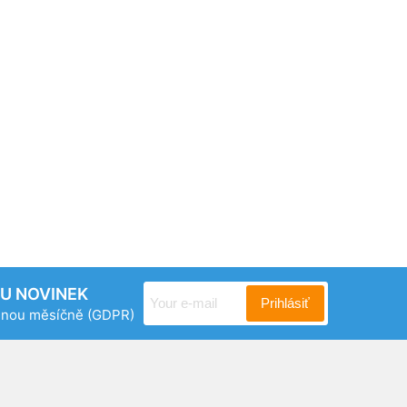
RU NOVINEK
Prihlásiť
ednou měsíčně
(GDPR)