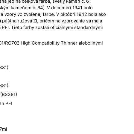
ná jediná celková farba, svetlý kameň č. 61
ským kameňom č. 64). V decembri 1941 bolo
e vzory vo zvolenej farbe. V októbri 1942 bola ako
 púštna ružová ZI, pričom na vzorovanie sa mala
 PFI. Tieto farby zostali oficiálnymi štandardnými
701/RC702 High Compatibility Thinner alebo inými
381)
381)
 (BS381)
en PFI
7ml