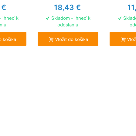
 €
18,43 €
11
 ihneď k
Skladom - ihneď k
Sklad
niu
odoslaniu
od
o košíka
Vložiť do košíka
Vlož