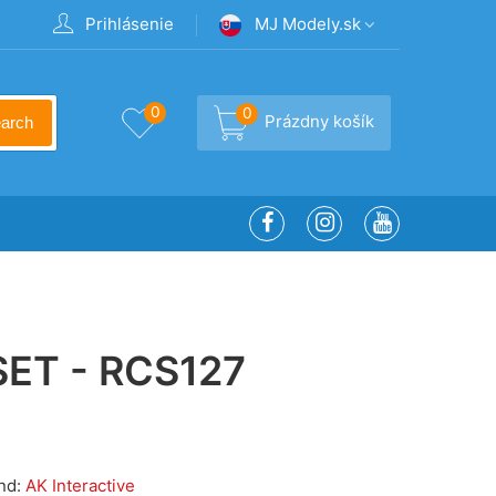
Prihlásenie
MJ Modely.sk
0
0
Prázdny košík
arch
ET - RCS127
nd:
AK Interactive