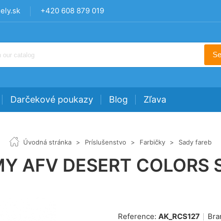
ly.sk
+420 608 879 019
Se
Darčekové poukazy
Blog
Zľava
Úvodná stránka
>
Príslušenstvo
>
Farbičky
>
Sady fareb
MY AFV DESERT COLORS S
Reference:
AK_RCS127
Bra