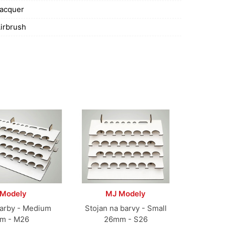
acquer
irbrush
Modely
MJ Modely
farby - Medium
Stojan na barvy - Small
m - M26
26mm - S26