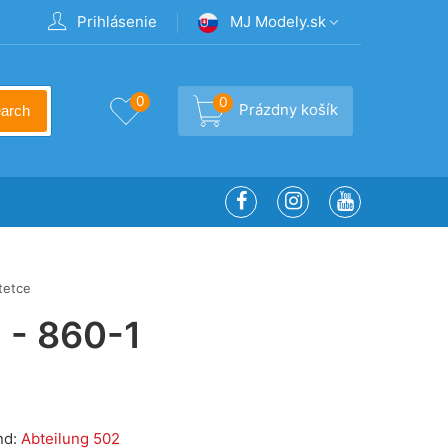
Prihlásenie
MJ Modely.sk
0
0
Prázdny košík
arch
tetce
 - 860-1
nd:
Abteilung 502