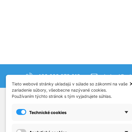
+420 608 879 019
obchod@mjm
Tieto webové stránky ukladajú v súlade so zákonmi na vaše
zariadenie súbory, všeobecne nazývané cookies.
Používaním týchto stránok s tým vyjadrujete súhlas.
SUPPORT
CATAL
Plastikové modely
Doprav
Technické cookies
Príslušenstvo
Konta
Dioráma
Obcho