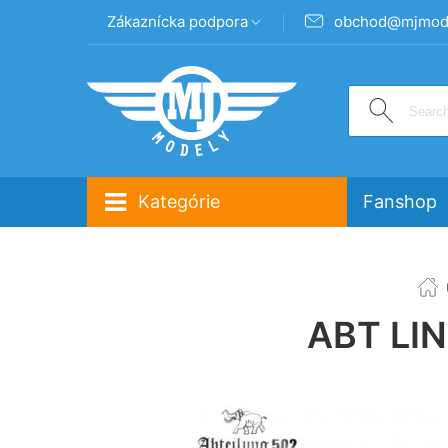
Zákaznícka podpora
obchod@mjmode
Kategórie
Fanshop
ABT LIN