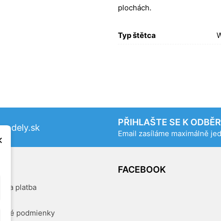
plochách.
Typ štětca
W
PŘIHLAŠTE SE K ODBĚ
odely.sk
Email zasíláme maximálně j
×
OG
FACEBOOK
a a platba
kty
dné podmienky