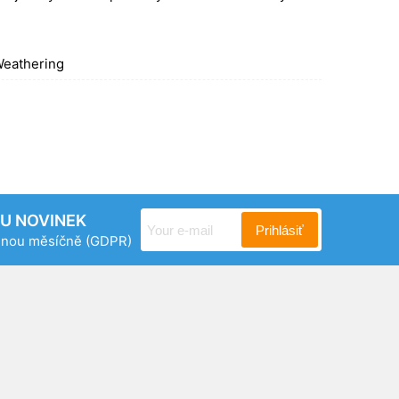
eathering
RU NOVINEK
Prihlásiť
ednou měsíčně
(GDPR)