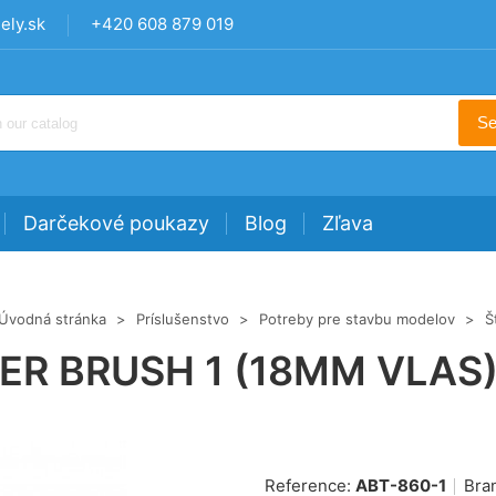
ly.sk
+420 608 879 019
Se
Darčekové poukazy
Blog
Zľava
Úvodná stránka
>
Príslušenstvo
>
Potreby pre stavbu modelov
>
Š
ER BRUSH 1 (18MM VLAS)
Reference:
ABT-860-1
Bra