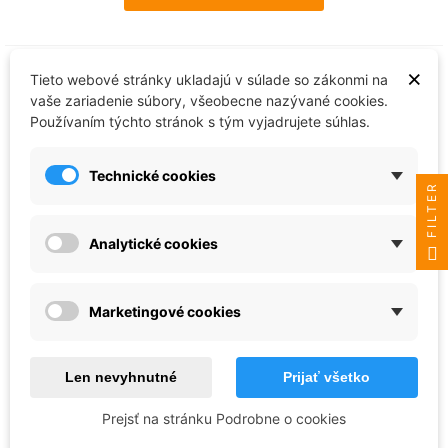
×
Tieto webové stránky ukladajú v súlade so zákonmi na
vaše zariadenie súbory, všeobecne nazývané cookies.
Používaním týchto stránok s tým vyjadrujete súhlas.
Technické cookies
FILTER
Analytické cookies
AMMO of MIG
Marketingové cookies
CREATE CORK - Cork Rock Thick
(100ml) - 8422
4,57 €
Len nevyhnutné
Prijať všetko
Skladom - ihneď k odoslaniu
Prejsť na stránku Podrobne o cookies