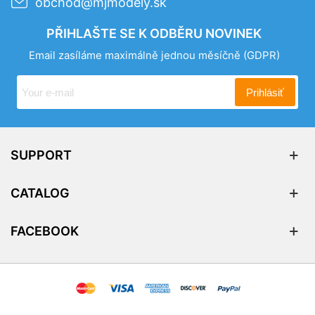
obchod@mjmodely.sk
PŘIHLAŠTE SE K ODBĚRU NOVINEK
Email zasíláme maximálně jednou měsíčně
(GDPR)
Prihlásiť
SUPPORT
CATALOG
FACEBOOK