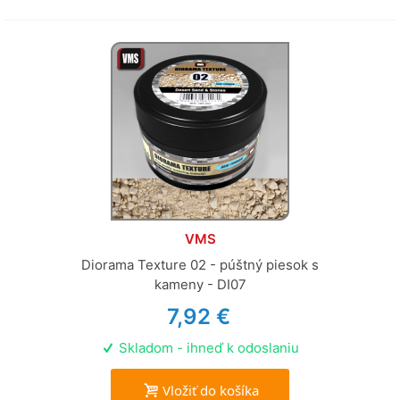
VMS
Diorama Texture 02 - púštný piesok s
kameny - DI07
7,92 €
Skladom - ihneď k odoslaniu
Vložiť do košíka