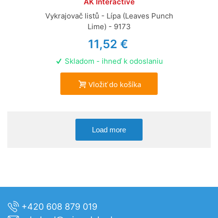
AK Interactive
Vykrajovač listů - Lípa (Leaves Punch
Lime) - 9173
11,52 €
Skladom - ihneď k odoslaniu
Vložiť do košíka
Load more
+420 608 879 019